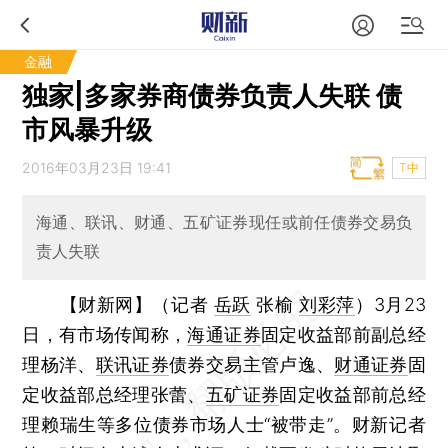
金融
独家|多家券商债券负责人失联 债
市风暴升级
2016年03月23日 19:41
T中
海通、联讯、财通、五矿证券现任或前任债券交易负
责人失联
【财新网】（记者
岳跃
张榆
刘彩萍
）
3月23
日，有市场传闻称，
海通证券
固定收益部前副总经
理杨洋、
联讯证券
债券交易主管卢逸、
财通证券
固
定收益部总经理张蕾、
五矿证券
固定收益部前总经
理赖瑞生等多位债券市场人士“被带走”。财新记者