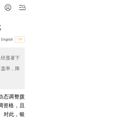
率
English
T中
已经显著下
覆盖率，降
动态调整
拨
调资格，且
。对此，银