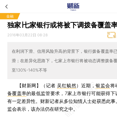
金融
独家∣七家银行或将被下调拨备覆盖
2016年03月22日 08:28
在利润下滑、信用风险升高的背景下，银行拨备覆盖率
滑；在差异化思路下，七家上市银行将被动态调整拨备
至130%-140%不等
【财新网】（记者
吴红毓然
）
近期，
银监会
将
备覆盖率
的最低监管要求，7家上市银行可能获得下
有一定差异性。财新记者从多位知情人士处获悉此事
监会表示，该办法仍在研究之中。