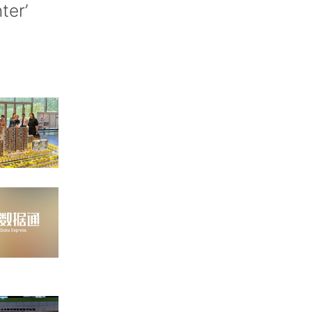
nter’