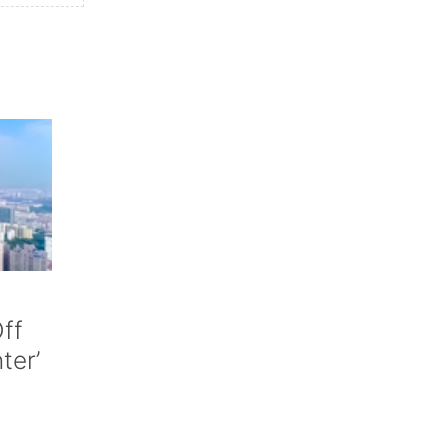
ff
nter’