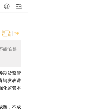
T中
不能“自娱
证券期货监管
肖钢
发表讲
强化监管本
成熟，不成