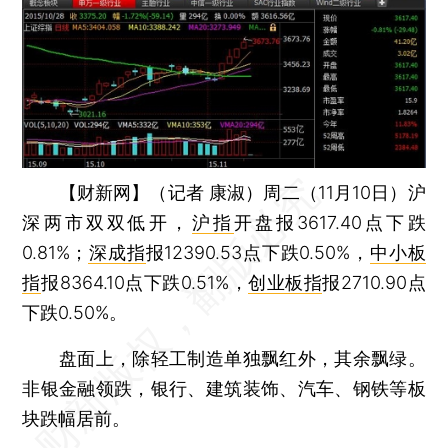
【财新网】（记者 康淑）
周二（11月10日）沪
深两市双双低开，
沪指
开盘报3617.40点下跌
0.81%；
深成指
报12390.53点下跌0.50%，
中小板
指
报8364.10点下跌0.51%，
创业板指
报2710.90点
下跌0.50%。
盘面上，除轻工制造单独飘红外，其余飘绿。
非银金融领跌，银行、建筑装饰、汽车、钢铁等板
块跌幅居前。