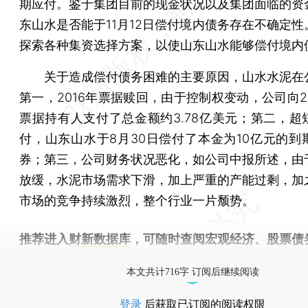
期应付。鉴于集团目前的现金状况以及集团面临的资
东山水是否能于11月12日偿付境内债务存在不确定性
探索各种集资选择方案，以使山东山水能够偿付境内
关于造成偿付债务困难的主要原因，山水水泥在
第一，2016年票据赎回，由于控制权变动，公司向2
票据持有人支付了总金额约3.78亿美元；第二，超
付，山东山水于8月30日偿付了本金为10亿元的到
券；第三，公司财务状况恶化，如公司中报所述，由
放缓，水泥市场需求下滑，加上严重的产能过剩，加
市场的竞争持续激烈，整个行业一片颓势。
推荐进入
财新数据库
，可随时查阅宏观经济、股票债
物，财经信息尽在掌握。
本文共计716字 订阅后继续阅读
登录
后获取已订阅的阅读权限