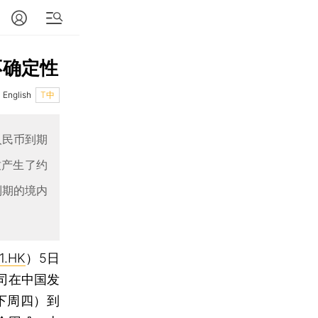
不确定性
English
T中
人民币到期
致产生了约
到期的境内
1.HK
）5日
司在中国发
下周四）到