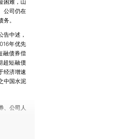
金困难，山
。公司仍在
债务。
公告中述，
016年优先
短融债券偿
期超短融债
于经济增速
之中国水泥
券、公司人