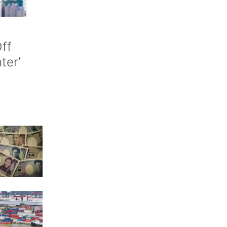
ff
nter’