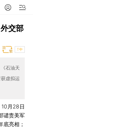
 外交部
T中
；《石油天
望获虚拟运
）
10月28日
部谴责美军
年底亮相；