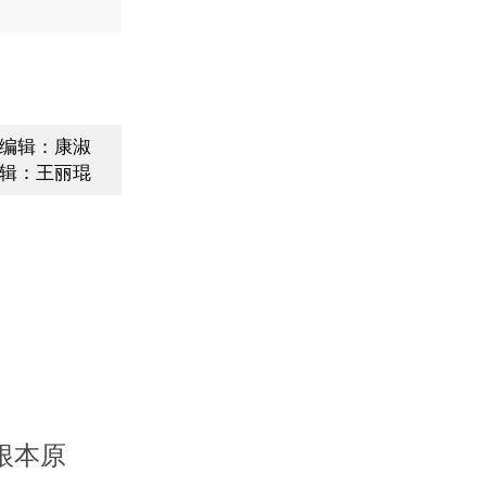
编辑：康淑
辑：王丽琨
根本原