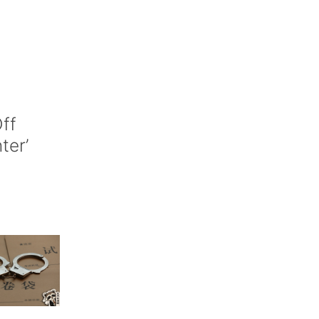
ff
nter’