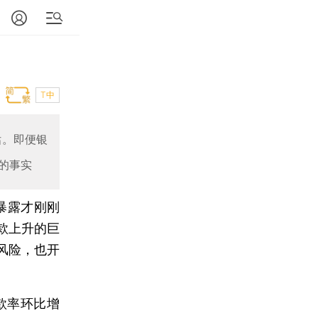
T中
估。即便银
的事实
暴露才刚刚
款上升的巨
风险，也开
款率环比增