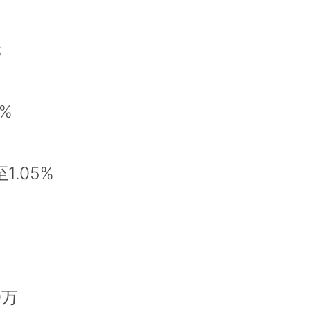
元
%
.05%
0万