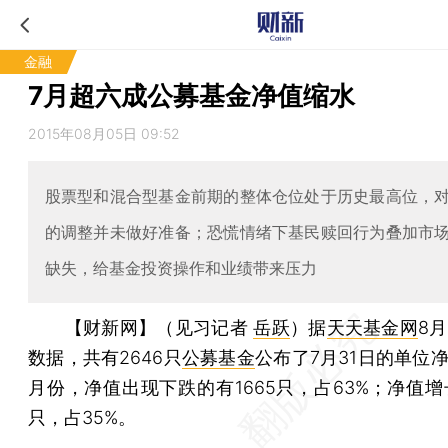
金融
7月超六成公募基金净值缩水
2015年08月05日 09:52
股票型和混合型基金前期的整体仓位处于历史最高位，
的调整并未做好准备；恐慌情绪下基民赎回行为叠加市
缺失，给基金投资操作和业绩带来压力
【财新网】（见习记者
岳跃
）
据
天天基金网
8
数据，共有2646只
公募基金
公布了7月31日的单位
月份，净值出现下跌的有1665只，占63%；净值增
只，占35%。