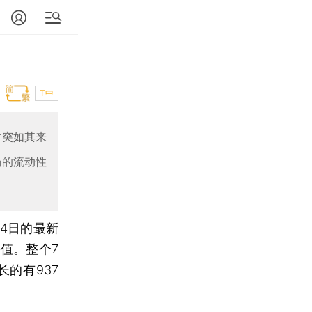
T中
对突如其来
场的流动性
月4日的最新
净值。整个7
长的有937