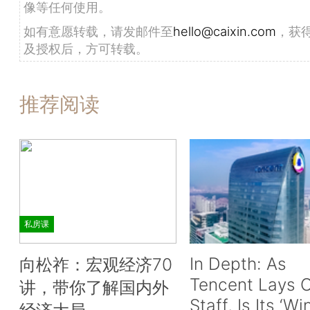
像等任何使用。
如有意愿转载，请发邮件至
hello@caixin.com
，获
及授权后，方可转载。
推荐阅读
私房课
In Depth: As
向松祚：宏观经济70
Tencent Lays O
讲，带你了解国内外
Staff, Is Its ‘Wi