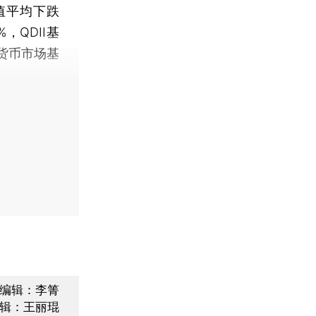
值平均下跌
%，QDII基
仅货币市场基
编辑：李箐
辑：王丽琨