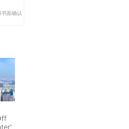
得书面确认
ff
nter’