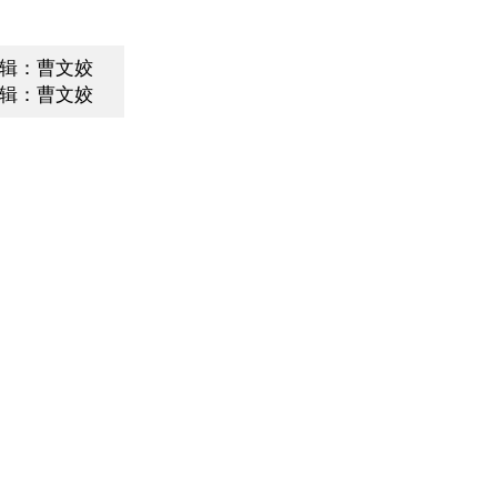
辑：曹文姣
辑：曹文姣