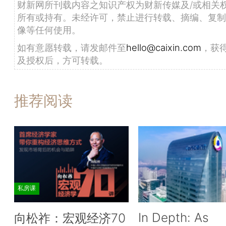
财新网所刊载内容之知识产权为财新传媒及/或相关
所有或持有。未经许可，禁止进行转载、摘编、复制
像等任何使用。
如有意愿转载，请发邮件至
hello@caixin.com
，获
及授权后，方可转载。
推荐阅读
私房课
In Depth: As
向松祚：宏观经济70