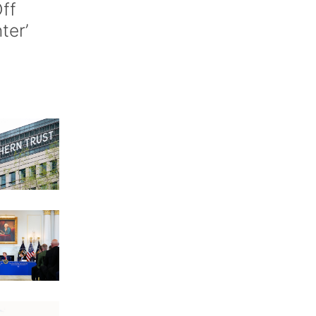
ff
nter’