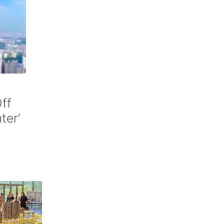
ff
nter’