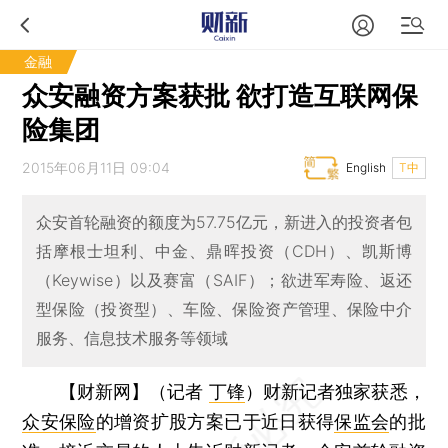
金融
众安融资方案获批 欲打造互联网保
险集团
2015年06月11日 09:04
English
T中
众安首轮融资的额度为57.75亿元，新进入的投资者包
括摩根士坦利、中金、鼎晖投资（CDH）、凯斯博
（Keywise）以及赛富（SAIF）；欲进军寿险、返还
型保险（投资型）、车险、保险资产管理、保险中介
服务、信息技术服务等领域
【财新网】（记者
丁锋
）
财新记者独家获悉，
众安保险
的增资扩股方案已于近日获得
保监会
的批