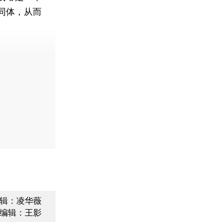
同体，从而
辑：凌华薇
编辑：王影