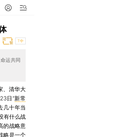
体
T中
立命运共同
家、清华大
23日“
新常
去几十年当
没有什么战
高的战略意
战略是一个