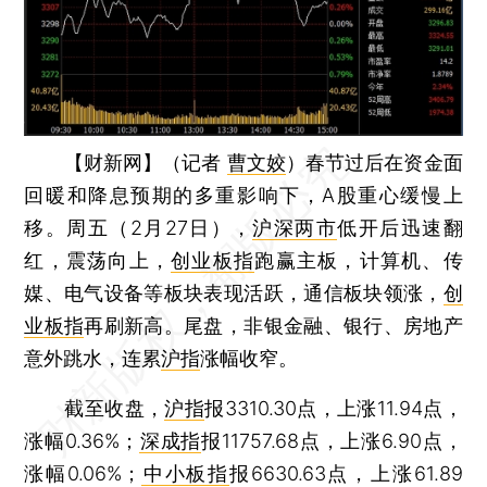
【财新网】（记者
曹文姣
）
春节过后在资金面
回暖和降息预期的多重影响下，A股重心缓慢上
移。周五（2月27日），
沪深两市
低开后迅速翻
红，震荡向上，
创业板指
跑赢主板，计算机、传
媒、电气设备等板块表现活跃，通信板块领涨，
创
业板指
再刷新高。尾盘，非银金融、银行、房地产
意外跳水，连累
沪指
涨幅收窄。
截至收盘，
沪指
报3310.30点，上涨11.94点，
涨幅0.36%；
深成指
报11757.68点，上涨6.90点，
涨幅0.06%；
中小板指
报6630.63点，上涨61.89