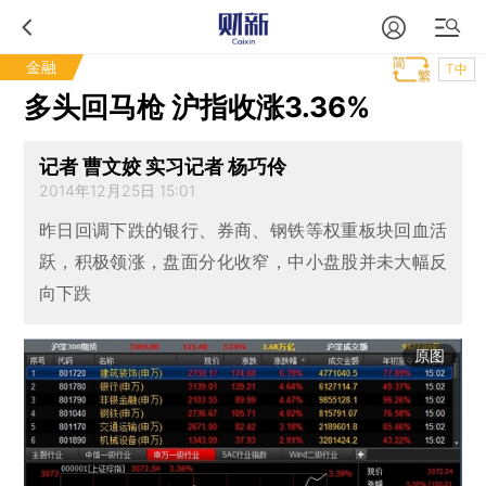
金融
T中
多头回马枪 沪指收涨3.36%
记者 曹文姣 实习记者 杨巧伶
2014年12月25日 15:01
昨日回调下跌的银行、券商、钢铁等权重板块回血活
跃，积极领涨，盘面分化收窄，中小盘股并未大幅反
向下跌
原图