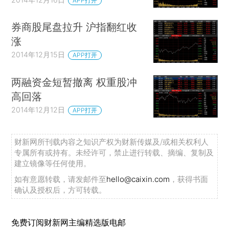
APP打开
券商股尾盘拉升 沪指翻红收
涨
2014年12月15日
APP打开
两融资金短暂撤离 权重股冲
高回落
2014年12月12日
APP打开
财新网所刊载内容之知识产权为财新传媒及/或相关权利人
专属所有或持有。未经许可，禁止进行转载、摘编、复制及
建立镜像等任何使用。
如有意愿转载，请发邮件至
hello@caixin.com
，获得书面
确认及授权后，方可转载。
免费订阅财新网主编精选版电邮