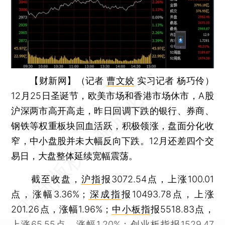
【财新网】（记者
曹文姣
实习记者 杨巧伶）
12月25日圣诞节，欧美市场和香港市场休市，A股
沪深两市高开高走，昨日回调下跌的银行、券商、
钢铁等权重板块回血活跃，积极领涨，盘面分化收
窄，中小盘股并未大幅反向下跌。12月还差四个交
易日，大盘整体延续宽幅震荡。
截至收盘，
沪指
报3072.54点，上涨100.01
点，涨幅3.36%；
深成指
报10493.78点，上涨
201.26点，涨幅1.96%；
中小板指
报5518.83点，
上涨65.55点，涨幅1.20%；
创业板指
报1529.47