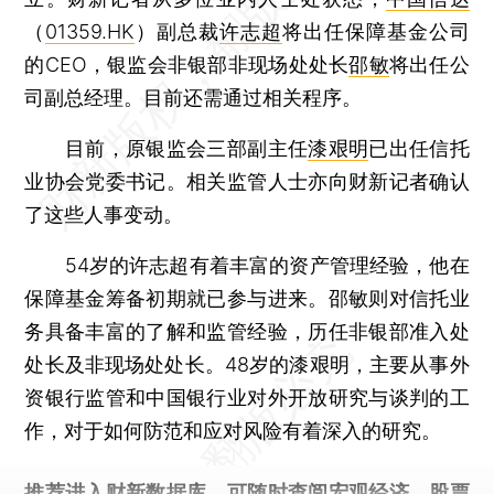
（
01359.HK
）副总裁
许志超
将出任保障基金公司
的CEO，银监会非银部非现场处处长
邵敏
将出任公
司副总经理。目前还需通过相关程序。
目前，原银监会三部副主任
漆艰明
已出任信托
业协会党委书记。相关监管人士亦向财新记者确认
了这些人事变动。
54岁的许志超有着丰富的资产管理经验，他在
保障基金筹备初期就已参与进来。邵敏则对信托业
务具备丰富的了解和监管经验，历任非银部准入处
处长及非现场处处长。48岁的漆艰明，主要从事外
资银行监管和中国银行业对外开放研究与谈判的工
作，对于如何防范和应对风险有着深入的研究。
推荐进入
财新数据库
，可随时查阅宏观经济、股票