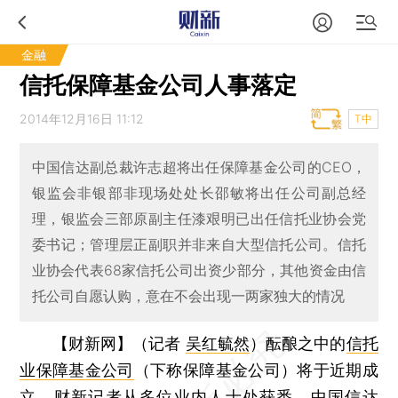
金融
信托保障基金公司人事落定
2014年12月16日 11:12
T中
中国信达副总裁许志超将出任保障基金公司的CEO，
银监会非银部非现场处处长邵敏将出任公司副总经
理，银监会三部原副主任漆艰明已出任信托业协会党
委书记；管理层正副职并非来自大型信托公司。信托
业协会代表68家信托公司出资少部分，其他资金由信
托公司自愿认购，意在不会出现一两家独大的情况
【财新网】（记者
吴红毓然
）
酝酿之中的
信托
业保障基金公司
（下称保障基金公司）将于近期成
立。财新记者从多位业内人士处获悉，
中国信达