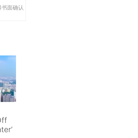
得书面确认
ff
nter’