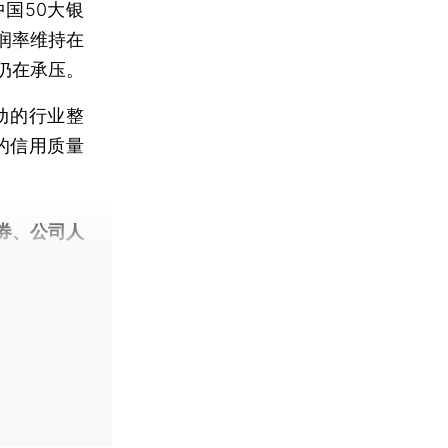
国50大银
润率维持在
仍在承压。
动的行业整
的信用质量
券、公司人