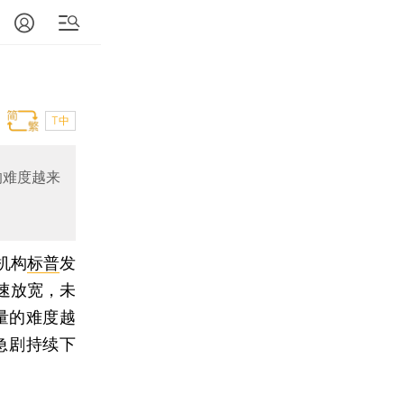
T中
的难度越来
机构
标普
发
速放宽，未
量的难度越
急剧持续下