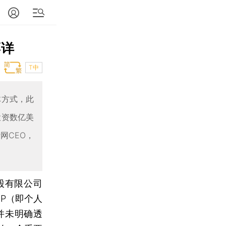
不详
T中
体方式，此
投资数亿美
网CEO，
控股有限公司
P（即个人
并未明确透