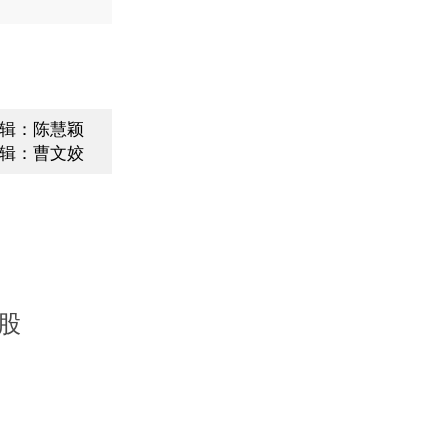
辑：陈慧颖
辑：曹文姣
股