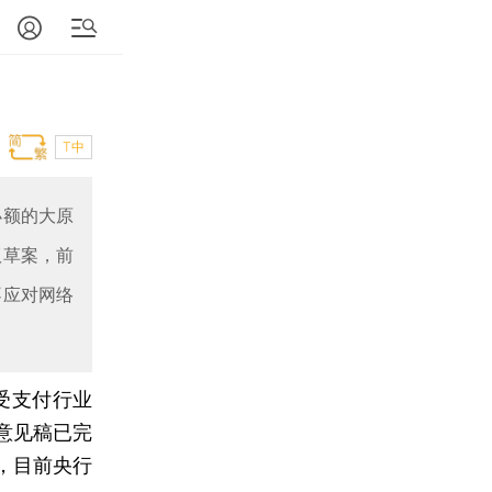
T中
小额的大原
版草案，前
不应对网络
受支付行业
意见稿已完
，目前央行