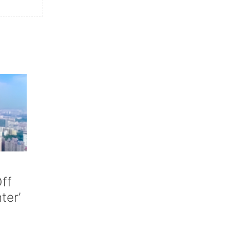
ff
nter’