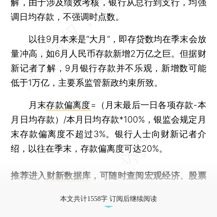
解，由于涉及绩效考核，银行从总行到支行，均强
调日均存款，不强调时点数。
以往9月本来是“大月”，即存贷数均在季末会放
量冲高，如6月人民币存款新增2万亿之巨。但据财
新记者了解，9月银行存款并不乐观，新增数可能
低于1万亿，主要系监管新政约束所致。
月末
存款偏离度
=（月末最后一日各项存款-本
月日均存款）/本月日均存款*100%，银监会规定月
末存款偏离度不超过3%。银行人士向财新记者介
绍，以往在季末，存款偏离度可达20%。
推荐进入
财新数据库
，可随时查阅宏观经济、股票
债券、公司人物，财经信息尽在掌握。
本文共计1558字 订阅后继续阅读