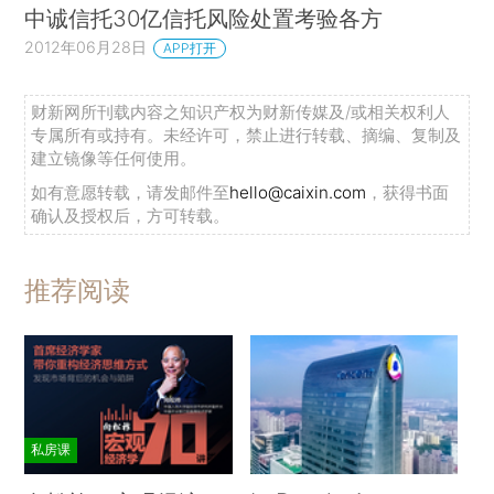
中诚信托30亿信托风险处置考验各方
2012年06月28日
APP打开
财新网所刊载内容之知识产权为财新传媒及/或相关权利人
专属所有或持有。未经许可，禁止进行转载、摘编、复制及
建立镜像等任何使用。
如有意愿转载，请发邮件至
hello@caixin.com
，获得书面
确认及授权后，方可转载。
推荐阅读
私房课