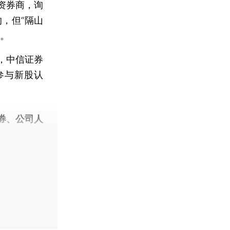
资券商，询
，但“隔山
运。
，中信证券
参与新股认
券、公司人