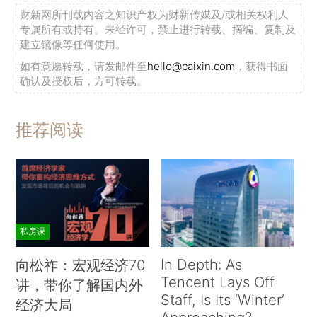
财新网所刊载内容之知识产权为财新传媒及/或相关权利人
专属所有或持有。未经许可，禁止进行转载、摘编、复制及
建立镜像等任何使用。
如有意愿转载，请发邮件至
hello@caixin.com
，获得书面
确认及授权后，方可转载。
推荐阅读
私房课
In Depth: As
向松祚：宏观经济70
Tencent Lays Off
讲，带你了解国内外
Staff, Is Its ‘Winter’
经济大局