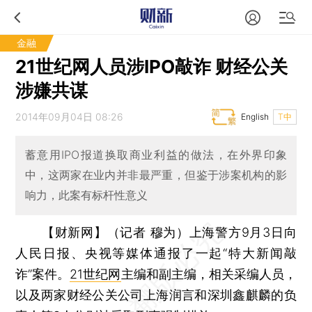
金融
21世纪网人员涉IPO敲诈 财经公关
涉嫌共谋
2014年09月04日 08:26
English
T中
蓄意用IPO报道换取商业利益的做法，在外界印象
中，这两家在业内并非最严重，但鉴于涉案机构的影
响力，此案有标杆性意义
【财新网】（记者 穆为）
上海警方9月3日向
人民日报、央视等媒体通报了一起“特大新闻敲
诈”案件。
21世纪网
主编和副主编，相关采编人员，
以及两家财经公关公司上海润言和深圳鑫麒麟的负