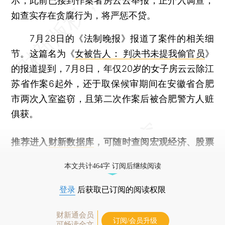
示，此前已接到作案者房云云举报，正介入调查，
如查实存在贪腐行为，将严惩不贷。
7月28日的《法制晚报》报道了案件的相关细
节。这篇名为《
女被告人： 判决书未提我偷官员
》
的报道提到，7月8日，年仅20岁的女子房云云除江
苏省作案6起外，还于取保候审期间在安徽省合肥
市两次入室盗窃，且第二次作案后被合肥警方人赃
俱获。
推荐进入
财新数据库
，可随时查阅宏观经济、股票
债券、公司人物，财经信息尽在掌握。
本文共计464字 订阅后继续阅读
登录
后获取已订阅的阅读权限
财新通会员
订阅/会员升级
可畅读全文