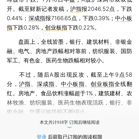
开。截至财新记者发稿，
沪指
报2046.52点，下跌
0.44%；
深成指
报7166.65点，下跌0.39%；
中小板
指
下跌0.28%，
创业板指
下跌0.22%。
盘面上，全线皆墨，银行、建筑材料、非银金
融、电气、房地产跌幅相对靠前，纺织服装、国防
军工、有色金、医药生物跌幅相对较小。
不过，随后A股出现反攻，截至上午9点58
分，
沪指
、
深成指
、
中小板指
、
创业板指
全线翻
红。房地产、食品饮料涨幅超于1%，建筑建材、农
林牧渔、纺织服装、医药生物表现活跃，银行、非
银金融、交通运输跌幅不断缩小。
本文共计918字 订阅后继续阅读
登录
后获取已订阅的阅读权限