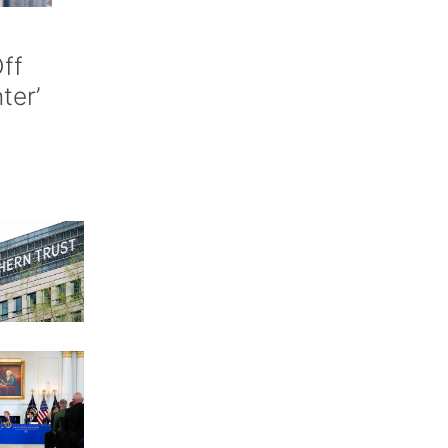
ff
nter’