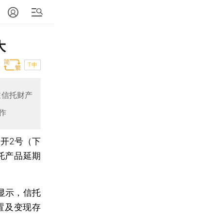
大
T中
在信托财产
作
开2号（下
托产品延期
显示，信托
置及变现存