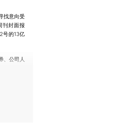
寻找意向受
周刊封面报
号的13亿
券、公司人