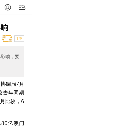
影响
T中
杯影响，要
协调局7月
，较去年同期
5月比较，6
86亿澳门