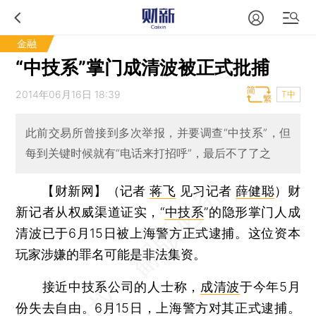
金融
“中技系”掌门成清波被正式批捕
2014年06月16日 18:39
T中
此前交易所曾接到多次举报，并要调查“中技系”，但
每到关键时候就有“电话来打招呼”，最后不了了之
【财新网】（记者
蒋飞
见习记者
薛健聪
）
财
新记者从权威渠道证实，“
中技系
”的隐形掌门人成
清波已于6月15日被上海警方正式逮捕。这位资本
玩家涉嫌的罪名可能是非法集资。
接近中技系公司的人士称，
成清波
于今年5月
份失去自由。6月15日，上海警方对其正式逮捕。