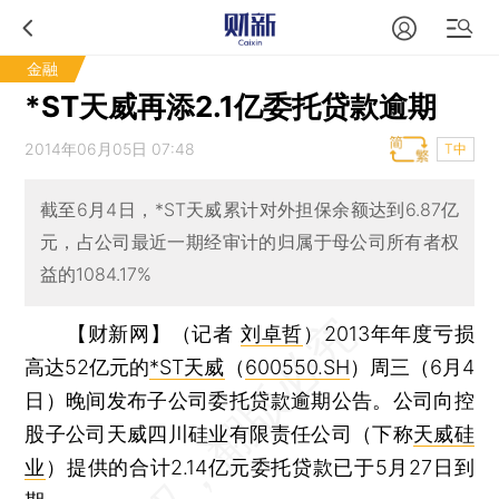
金融
*ST天威再添2.1亿委托贷款逾期
2014年06月05日 07:48
T中
截至6月4日，*ST天威累计对外担保余额达到6.87亿
元，占公司最近一期经审计的归属于母公司所有者权
益的1084.17%
【财新网】（记者
刘卓哲
）
2013年年度亏损
高达52亿元的
*ST天威
（
600550.SH
）周三（6月4
日）晚间发布子公司委托贷款逾期公告。公司向控
股子公司天威四川硅业有限责任公司（下称
天威硅
业
）提供的合计2.14亿元委托贷款已于5月27日到