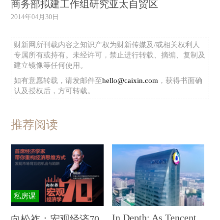
商务部拟建工作组研究亚太自贸区
2014年04月30日
财新网所刊载内容之知识产权为财新传媒及/或相关权利人
专属所有或持有。未经许可，禁止进行转载、摘编、复制及
建立镜像等任何使用。
如有意愿转载，请发邮件至
hello@caixin.com
，获得书面确
认及授权后，方可转载。
推荐阅读
私房课
In Depth: As Tencent
向松祚：宏观经济70