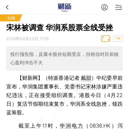
金融
宋林被调查 华润系股票全线受挫
2014年04月22日 11:58
T中
投行报告指，反腐令股价短期受压，但相信对目前核
心盈利冲击不大
【财新网】（特派香港记者
戴甜
）
中纪委早前
宣布，华润集团董事长、党委书记
宋林
涉嫌严重违
纪违法，正在接受组织调查。港股今日（4月22
日）复活节假期结束复市，华润系全线急挫，领跌
蓝筹股。
截至上午11时，
华润电力
（0836.HK）泻