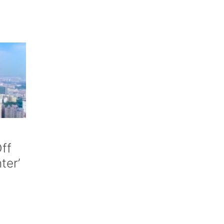
ff
nter’