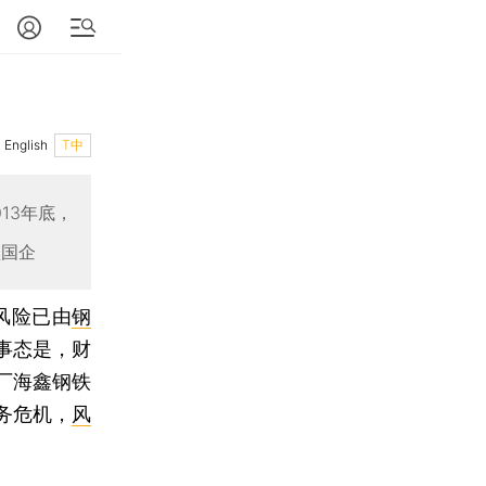
English
T中
13年底，
型国企
风险已由
钢
事态是，财
厂海鑫钢铁
务危机，
风