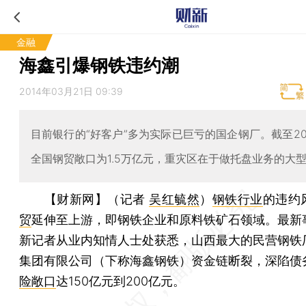
金融
海鑫引爆钢铁违约潮
2014年03月21日 09:39
目前银行的“好客户”多为实际已巨亏的国企钢厂。截至20
全国钢贸敞口为1.5万亿元，重灾区在于做托盘业务的大
【财新网】（记者
吴红毓然
）
钢铁行业
的违约
贸
延伸至上游，即钢铁企业和原料铁矿石领域。最新
新记者从业内知情人士处获悉，山西最大的民营钢铁
集团有限公司（下称海鑫钢铁）资金链断裂，深陷债
险敞口
达150亿元到200亿元。