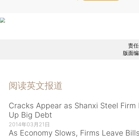
责任
版面编
阅读英文报道
Cracks Appear as Shanxi Steel Firm 
Up Big Debt
2014年03月21日
As Economy Slows, Firms Leave Bill