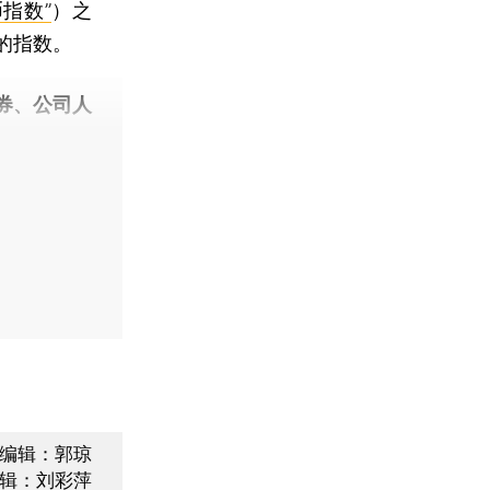
指数”
）之
的指数。
券、公司人
编辑：郭琼
辑：刘彩萍