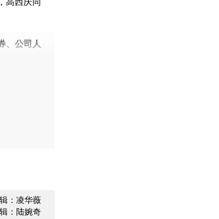
，高西庆同
券、公司人
辑：凌华薇
辑：陆婉奇