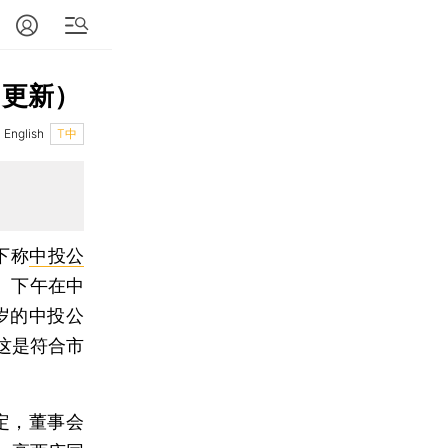
（更新）
English
T中
下称
中投公
）下午在中
岁的中投公
这是符合市
定，董事会