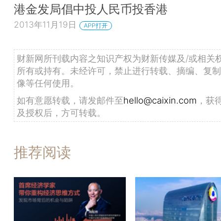
港金发局倡中投人民币投香港
2013年11月19日
APP打开
财新网所刊载内容之知识产权为财新传媒及/或相关
所有或持有。未经许可，禁止进行转载、摘编、复制
像等任何使用。
如有意愿转载，请发邮件至
hello@caixin.com
，获
及授权后，方可转载。
推荐阅读