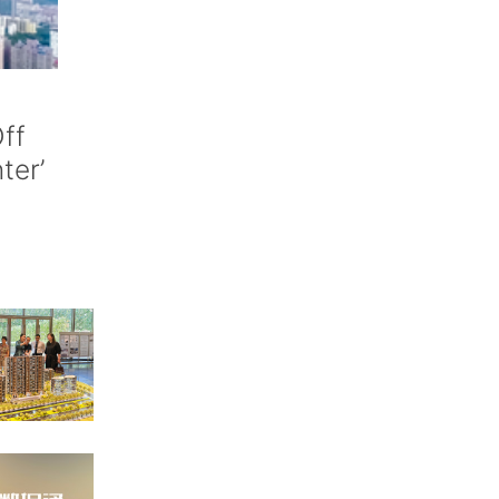
ff
nter’