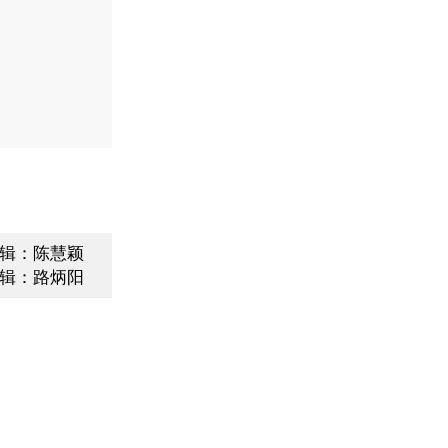
辑：陈慧颖
辑：路炳阳