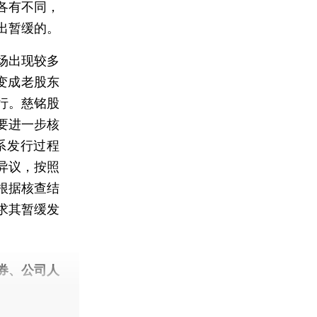
各有不同，
出暂缓的。
场出现较多
变成老股东
行。慈铭股
要进一步核
系发行过程
异议，按照
根据核查结
求其暂缓发
券、公司人