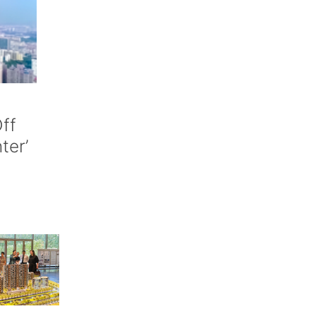
ff
nter’