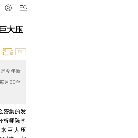
巨大压
T中
会是今年新
每月60至
么密集的发
分析师
陈李
带来巨大压