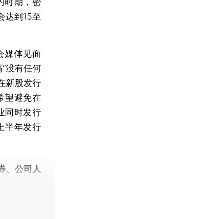
集的时期，密
会达到15至
会媒体见面
高”没有任何
在新股发行
希望避免在
业同时发行
上半年发行
券、公司人