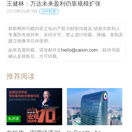
王健林：万达未来盈利仍靠规模扩张
2013年09月11日
APP打开
财新网所刊载内容之知识产权为财新传媒及/或相关权利人
专属所有或持有。未经许可，禁止进行转载、摘编、复制及
建立镜像等任何使用。
如有意愿转载，请发邮件至
hello@caixin.com
，获得书面
确认及授权后，方可转载。
推荐阅读
私房课