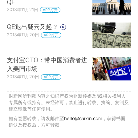
QE
2013年11月21日
APP打开
QE退出疑云又起？
2013年11月20日
APP打开
支付宝CTO：带中国消费者进
入美国市场
2013年11月20日
APP打开
财新网所刊载内容之知识产权为财新传媒及/或相关权利人
专属所有或持有。未经许可，禁止进行转载、摘编、复制及
建立镜像等任何使用。
如有意愿转载，请发邮件至
hello@caixin.com
，获得书面
确认及授权后，方可转载。