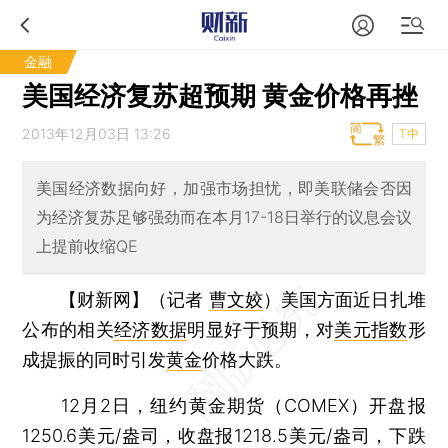
金融
美国经济复苏超预期 黄金价格再挫
2013年12月03日 13:26
T中
美国经济数据向好，加强市场担忧，即美联储会否因
为经济复苏足够强劲而在本月17-18日举行的议息会议
上提前收缩QE
【财新网】（记者
曹文姣
）
美国方面近日扎堆
公布的相关
经济数据
明显好于预期，对
美元指数
形
成提振的同时引发
黄金
价格大跌。
12月2日，纽约黄金期货（COMEX）开盘报
1250.6美元/盎司，收盘报1218.5美元/盎司，下跌