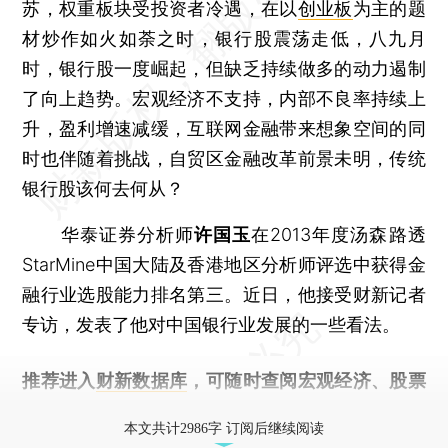
苏，权重板块受投资者冷遇，在以
创业板
为主的题
材炒作如火如荼之时，银行股震荡走低，八九月
时，银行股一度崛起，但缺乏持续做多的动力遏制
了向上趋势。宏观经济不支持，内部不良率持续上
升，盈利增速减缓，互联网金融带来想象空间的同
时也伴随着挑战，自贸区金融改革前景未明，传统
银行股该何去何从？
华泰证券分析师
许国玉
在2013年度汤森路透
StarMine中国大陆及香港地区分析师评选中获得金
融行业选股能力排名第三。近日，他接受财新记者
专访，发表了他对中国银行业发展的一些看法。
推荐进入
财新数据库
，可随时查阅宏观经济、股票
债券、公司人物，财经信息尽在掌握。
本文共计2986字 订阅后继续阅读