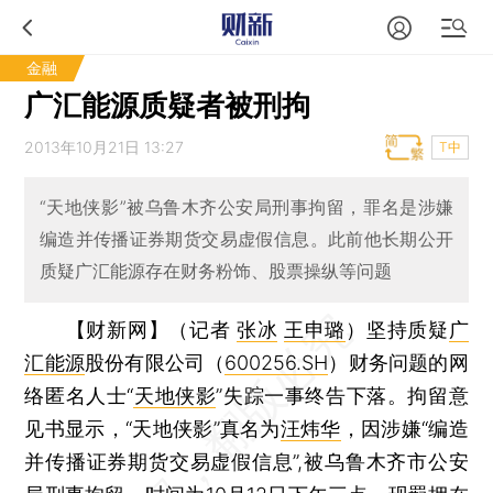
金融
广汇能源质疑者被刑拘
2013年10月21日 13:27
T中
“天地侠影”被乌鲁木齐公安局刑事拘留，罪名是涉嫌
编造并传播证券期货交易虚假信息。此前他长期公开
质疑广汇能源存在财务粉饰、股票操纵等问题
【财新网】（记者
张冰
王申璐
）
坚持质疑
广
汇能源
股份有限公司（
600256.SH
）财务问题的网
络匿名人士“
天地侠影
”失踪一事终告下落。拘留意
见书显示，“天地侠影”真名为
汪炜华
，因涉嫌“编造
并传播证券期货交易虚假信息”,被乌鲁木齐市公安