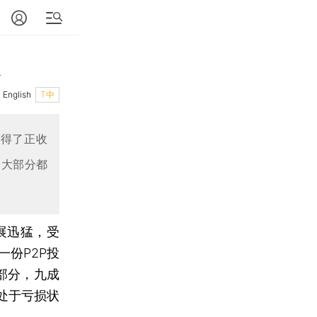
English
T中
获得了正收
台大部分都
展迅猛，受
份P2P投
部分，九成
处于亏损状