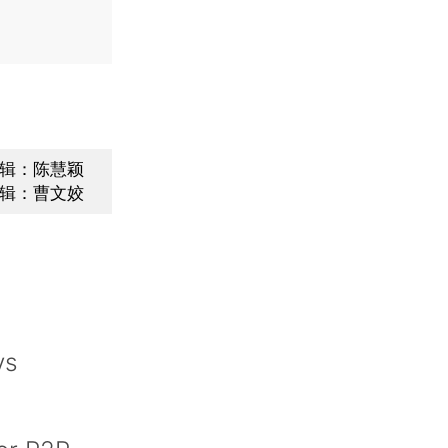
辑：陈慧颖
辑：曹文姣
ys