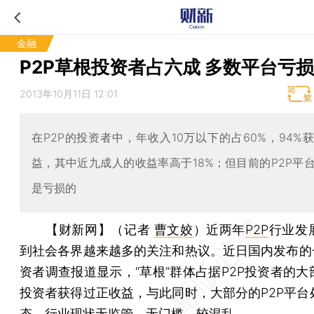
金融
P2P草根投资者占六成 多数平台亏损
2013年10月11日 12:01
在P2P的投资者中，年收入10万以下的占60%，94%
益，其中近九成人的收益率高于18%；但目前的P2P平
是亏损的
【财新网】（记者
曹文姣
）
近两年
P2P
行业发
到社会各界越来越多的关注和热议。近日国内发布的一
资者调查报道显示，“草根”群体占据P2P投资者的大
投资者获得过正收益，与此同时，大部分的P2P平台
态，行业现状无监管、无门槛、较混乱。