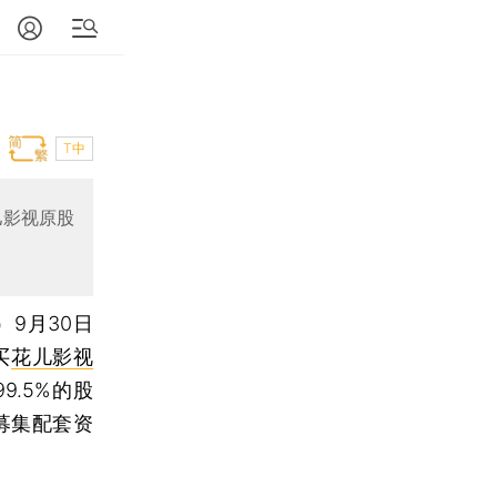
T中
儿影视原股
）9月30日
买
花儿影视
.5%的股
募集配套资