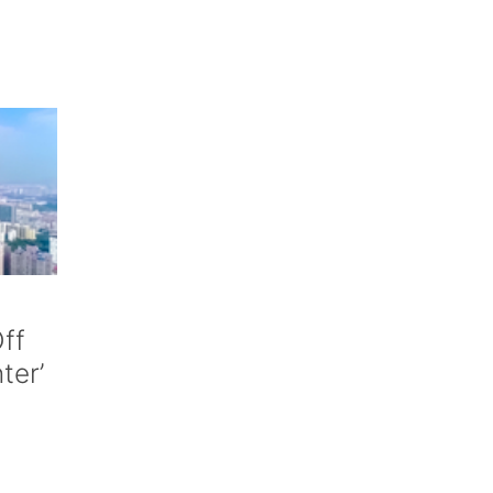
ff
nter’