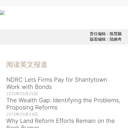
责任编辑：陈慧颖
版面编辑：陆婉奇
阅读英文报道
NDRC Lets Firms Pay for Shantytown
Work with Bonds
2013年09月26日
The Wealth Gap: Identifying the Problems,
Proposing Reforms
2013年09月24日
Why Land Reform Efforts Remain on the
Back Burner