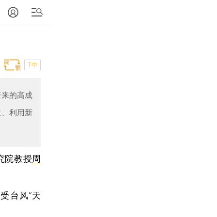
T中
带来的高成
放、利用新
究院教授
周
受台风“天