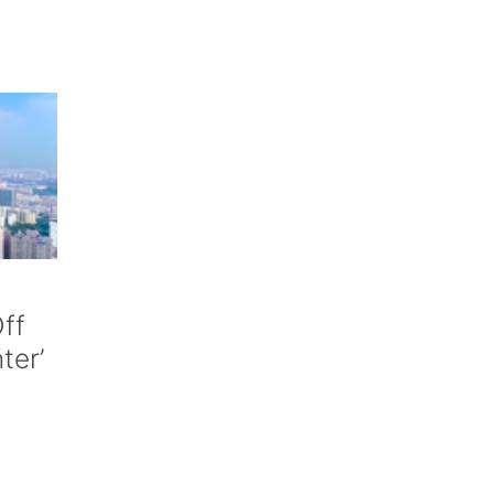
ff
nter’