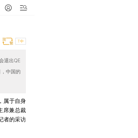
T中
会退出QE
国，中国的
，属于自身
主席兼总裁
记者的采访