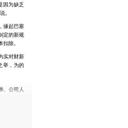
是因为缺乏
一说。
，缘起巴塞
制定的新规
本扣除。
为实对财新
之举，为的
券、公司人