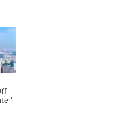
ff
nter’