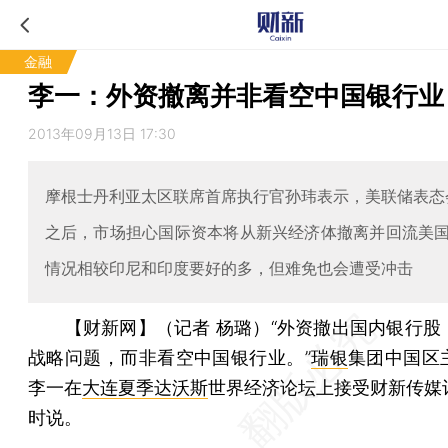
金融
李一：外资撤离并非看空中国银行业
2013年09月13日 17:30
摩根士丹利亚太区联席首席执行官孙玮表示，美联储表态
之后，市场担心国际资本将从新兴经济体撤离并回流美
情况相较印尼和印度要好的多，但难免也会遭受冲击
【财新网】（记者 杨璐）
“外资撤出国内银行股
战略问题，而非看空中国银行业。”
瑞银
集团中国区
李一在
大连夏季达沃斯
世界经济论坛上接受财新传媒
时说。