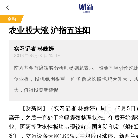
金融
农业股大涨 沪指五连阳
实习记者 林姝婷
2013年08月05日 15:49
南方基金首席策略分析师杨德龙表示，资金扎堆炒作泡
创业板，投机氛围很重，许多伪成长股也鸡犬升天，
大，值得投资者警惕
【财新网】（实习记者 林姝婷）
周一（8月5日
高开，之后一直处于窄幅震荡整理状态。午后开始震
业、医药等防御性板块表现较好。国务院印发《船舶
案》，交运设备大涨1.66%，中船股份涨停。新西兰