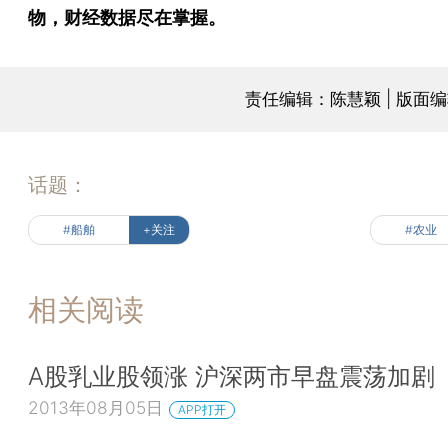
物，财经数据尽在掌握。
责任编辑：陈慧颖 | 版面
话题：
#船舶
+关注
#农业
相关阅读
A股乳业股领涨 沪深两市早盘震荡加剧
2013年08月05日
APP打开