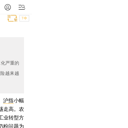
T中
沫化严重的
风险越来越
）
沪指
小幅
荡走高。农
工业转型方
奶粉问题为