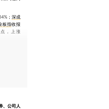
04%；
深成
业板指
收报
77点，上涨
券、公司人