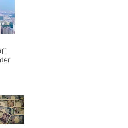
ff
nter’