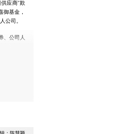
国供应商”欺
嘉御基金，
私人公司。
券、公司人
辑：陈慧颖