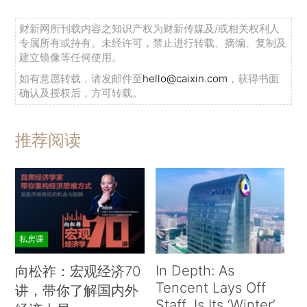
财新网所刊载内容之知识产权为财新传媒及/或相关权利人
专属所有或持有。未经许可，禁止进行转载、摘编、复制及
建立镜像等任何使用。
如有意愿转载，请发邮件至
hello@caixin.com
，获得书面
确认及授权后，方可转载。
推荐阅读
私房课
In Depth: As
向松祚：宏观经济70
Tencent Lays Off
讲，带你了解国内外
Staff, Is Its ‘Winter’